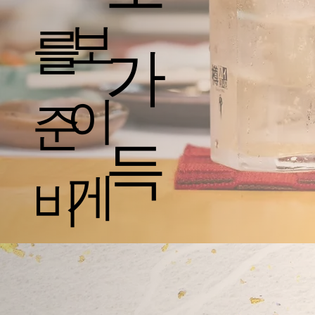
보
를
가
이
준
득
게
비