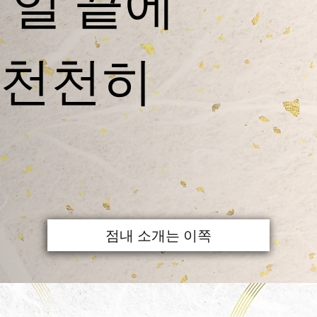
​ 일 끝에
천천히
점내 소개는 이쪽