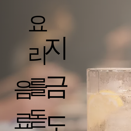
요
지
리
금
를
음
돋
료
도