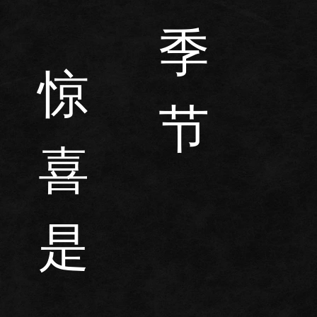
季
惊
节
喜
是