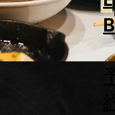
458-
B
6058